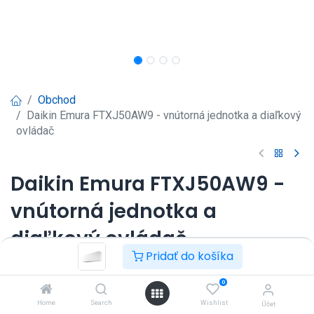
Obchod
Daikin Emura FTXJ50AW9 - vnútorná jednotka a diaľkový
ovládač
Daikin Emura FTXJ50AW9 -
vnútorná jednotka a
diaľkový ovládač
Pridať do košíka
Nástenná klimatizácia Daikin Emura 5kW.
0
Prihlásenie
|
Registrácia
pre
Home
Search
Wishlist
Účet