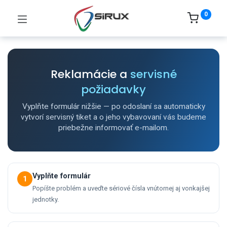
0
Reklamácie a
servisné
požiadavky
Vyplňte formulár nižšie — po odoslaní sa automaticky
vytvorí servisný tiket a o jeho vybavovaní vás budeme
priebežne informovať e-mailom.
Vyplňte formulár
1
Popíšte problém a uveďte sériové čísla vnútornej aj vonkajšej
jednotky.