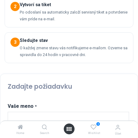
Vytvorí sa tiket
2
Po odoslaní sa automaticky založí servisný tiket a potvrdenie
vám príde na e-mail.
Sledujte stav
3
O každej zmene stavu vás notifikujeme e-mailom. Ozveme sa
spravidla do 24 hodín v pracovné dni.
Zadajte požiadavku
Vaše meno
*
0
Váš email
*
Home
Search
Wishlist
Účet