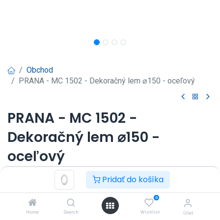
Obchod
PRANA - MC 1502 - Dekoračný lem ⌀150 - oceľový
PRANA - MC 1502 -
Dekoračný lem ⌀150 -
oceľový
Dekoračný lem ⌀150 - oceľový
Pridať do košíka
Prihlásenie
|
Registrácia
pre
0
zobrazenie ceny
Home
Search
Wishlist
Účet