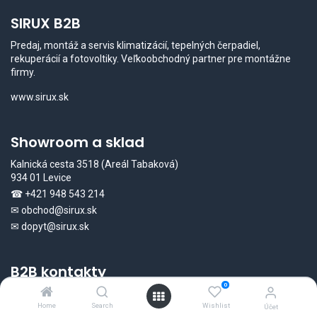
SIRUX B2B
Predaj, montáž a servis klimatizácií, tepelných čerpadiel,
rekuperácií a fotovoltiky. Veľkoobchodný partner pre montážne
firmy.
www.sirux.sk
Showroom a sklad
Kalnická cesta 3518 (Areál Tabaková)
934 01 Levice
☎
+421 948 543 214
✉
obchod@sirux.sk
✉
dopyt@sirux.sk
B2B kontakty
0
Ing. Silvester Žiačko
☎
+421 948 543 211
Home
Search
Wishlist
Účet