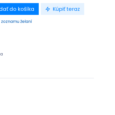
dať do košíka
Kúpiť teraz
o zoznamu želaní
ia