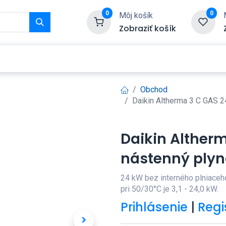
0
0
Môj košík
Zobraziť košík
Služby
Kontaktujte nás
Obchod
Daikin Altherma 3 C GAS 
Daikin Alther
nástenný plyn
24 kW bez interného plniaceho 
pri 50/30°C je 3,1 - 24,0 kW.
Prihlásenie
|
Regi