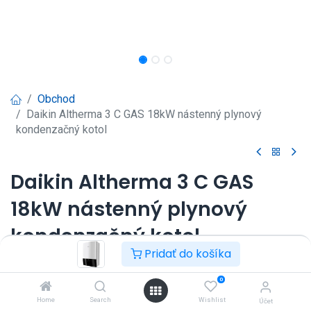
Obchod
Daikin Altherma 3 C GAS 18kW nástenný plynový
kondenzačný kotol
Daikin Altherma 3 C GAS
18kW nástenný plynový
kondenzačný kotol
Pridať do košíka
18 kW bez interného plniaceho ventilu, rozsah pri 80/60°C
je 2,8 - 16,6 kW, rozsah pri 50/30°C je 3,1 - 18,0 kW.
0
Prihlásenie
|
Registrácia
pre
Home
Search
Wishlist
Účet