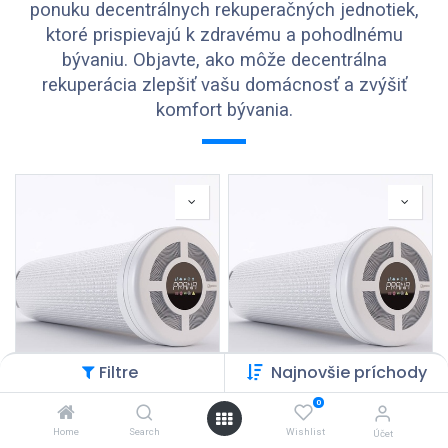
ponuku decentrálnych rekuperačných jednotiek,
ktoré prispievajú k zdravému a pohodlnému
bývaniu. Objavte, ako môže decentrálna
rekuperácia zlepšiť vašu domácnosť a zvýšiť
komfort bývania.
Filtre
Najnovšie príchody
Lokálna rekuperačná
Lokálna rekuperačná
0
jednotka PRANA 200C
jednotka PRANA 200C
Premium Plus
Premium
Home
Search
Wishlist
Účet
Prihlásenie
|
Registrácia
Prihlásenie
|
Registrácia