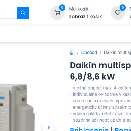
0
0
Môj košík
Zobraziť košík
Služby
Kontaktujte nás
Obchod
Daikin multi
Daikin multis
6,8/8,6 kW
- možné pripojiť max. 4 vnúto
- individuálne ovládanie v kaž
- kombinácia rôznych typov vn
- energeticky účinný systém c
- vďaka chladivu R-32 nižší d
- sezónna účinnosť až do trie
Prihlásenie
|
Regi