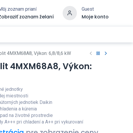
Môj zoznam prianí
Guest
Zobraziť zoznam želaní
Moje konto
split 4MXM68A8, Výkon: 6,8/8,6 kW
plit 4MXM68A8, Výkon:
rné jednotky
dej miestnosti
útorných jednotiek Daikin
hladenia a kúrenia
opad na životné prostredie
dy A+++ pri chladení a A++ pri vykurovaní
strácia
pre zobrazenie ceny