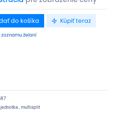
dať do košíka
Kúpiť teraz
o zoznamu želaní
587
 jednotka
,
multisplit