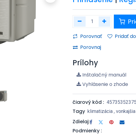
Pri
Porovnať
Pridať d
Porovnaj
Prílohy
Inštalačný manuál
Vyhlásenie o zhode
čiarový kód :
4573535237
Tagy
klimatizácia
,
vonkajšia
Zdielaj:
Podmienky :