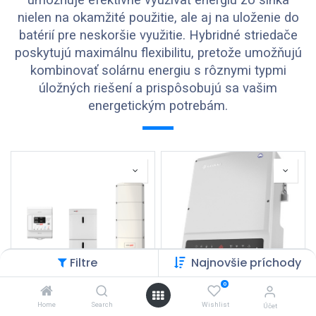
umožňuje efektívne využívať energiu zo slnka
nielen na okamžité použitie, ale aj na uloženie do
batérií pre neskoršie využitie. Hybridné striedače
poskytujú maximálnu flexibilitu, pretože umožňujú
kombinovať solárnu energiu s rôznymi typmi
úložných riešení a prispôsobujú sa vašim
energetickým potrebám.
Filtre
Najnovšie príchody
0
Set SolarEdge Home s
Home
Search
GoodWe GW6,5K-ET
Wishlist
Účet