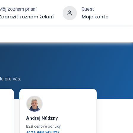
Môj zoznam prianí
Guest
Zobraziť zoznam želaní
Moje konto
u pre vás.
Andrej Núdzny
B2B cenové ponuky
+421 948 543 322