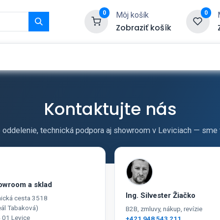
0
0
Môj košík
Zobraziť košík
Služby
Kontaktujte nás
Kontaktujte nás
oddelenie, technická podpora aj showroom v Leviciach — sme t

owroom a sklad
Ing. Silvester Žiačko
nická cesta 3518
eál Tabaková)
B2B, zmluvy, nákup, revízie
 01 Levice
+421 948 543 211