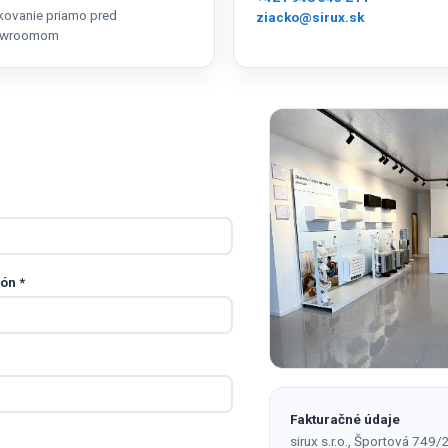
kovanie priamo pred
ziacko@sirux.sk
owroomom
fón
*
Fakturačné údaje
sirux s.r.o., Športová 749