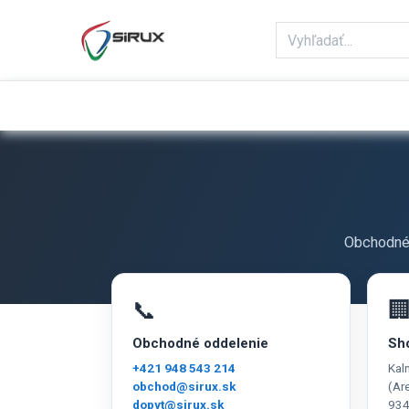
Domov
Obchod
Reklamácie
Obchodné 
📞

Obchodné oddelenie
Sh
+421 948 543 214
Kal
obchod@sirux.sk
(Ar
dopyt@sirux.sk
934