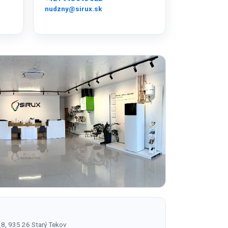
nudzny@sirux.sk
/28, 935 26 Starý Tekov