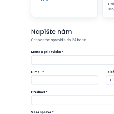
Par
sh
Napíšte nám
Odpovieme spravidla do 24 hodín.
Meno a priezvisko
*
E-mail
*
Tele
Predmet
*
Vaša správa
*