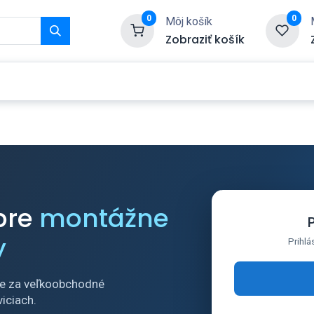
0
0
Môj košík
Zobraziť košík
Služby
Kontaktujte nás
pre
montážne
y
Prihlá
cie za veľkoobchodné
iciach.