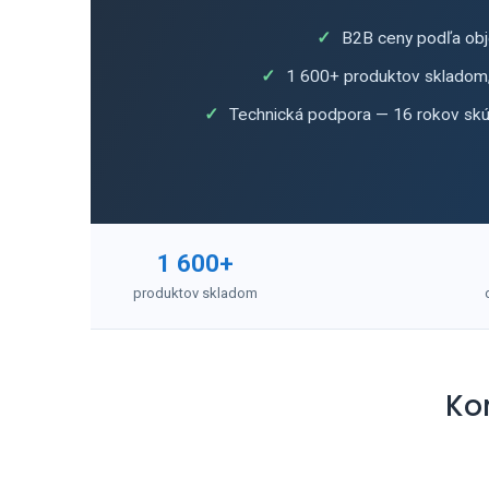
B2B ceny podľa ob
1 600+ produktov skladom,
Technická podpora — 16 rokov skús
1 600+
produktov skladom
Ko