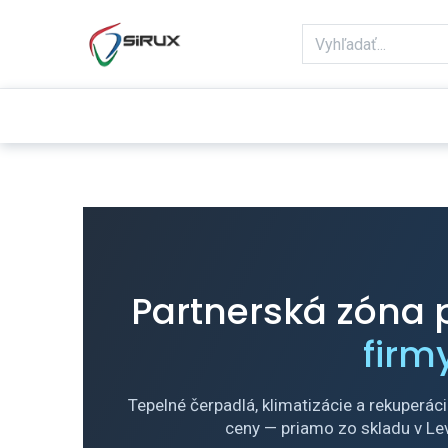
Domov
Obchod
Reklamácie
Partnerská zóna 
firm
Tepelné čerpadlá, klimatizácie a rekuperá
ceny — priamo zo skladu v Lev