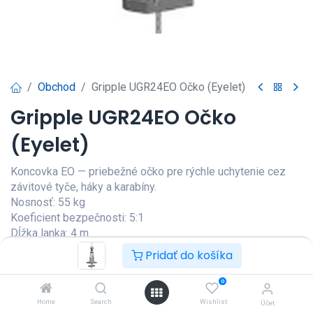
Obchod
Gripple UGR24EO Očko (Eyelet)
Gripple UGR24EO Očko
(Eyelet)
Koncovka EO — priebežné očko pre rýchle uchytenie cez
závitové tyče, háky a karabíny.
Nosnosť: 55 kg
Koeficient bezpečnosti: 5:1
Dĺžka lanka: 4 m
Prihlásenie
|
Registrácia
pre
Pridať do košíka
zobrazenie ceny
0
Home
Search
Wishlist
Účet