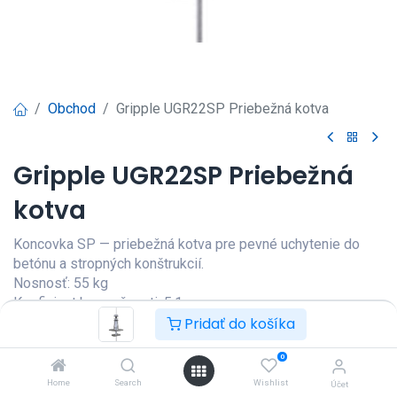
Obchod
Gripple UGR22SP Priebežná kotva
Gripple UGR22SP Priebežná
kotva
Koncovka SP — priebežná kotva pre pevné uchytenie do
betónu a stropných konštrukcií.
Nosnosť: 55 kg
Koeficient bezpečnosti: 5:1
Dĺžka lanka: 2 m
Pridať do košíka
Prihlásenie
|
Registrácia
pre
0
zobrazenie ceny
Home
Search
Wishlist
Účet