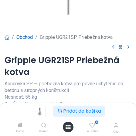
Obchod
Gripple UGR21SP Priebežná kotva
Gripple UGR21SP Priebežná
kotva
Koncovka SP — priebežná kotva pre pevné uchytenie do
betónu a stropných konštrukcií.
Nosnosť: 55 kg
Koeficient bezpečnosti: 5:1
Dĺžka lanka: 1 m
Pridať do košíka
Prihlásenie
|
Registrácia
pre
0
zobrazenie ceny
Home
Search
Wishlist
Účet