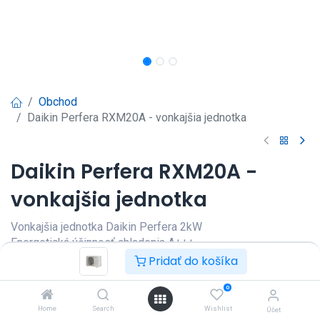
Obchod
Daikin Perfera RXM20A - vonkajšia jednotka
Daikin Perfera RXM20A -
vonkajšia jednotka
Vonkajšia jednotka Daikin Perfera 2kW
Energetická účinnosť chladenia A+++
Energetická účinnosť kúrenia A+++
Pridať do košíka
Prihlásenie
|
Registrácia
pre
0
zobrazenie ceny
Home
Search
Wishlist
Účet