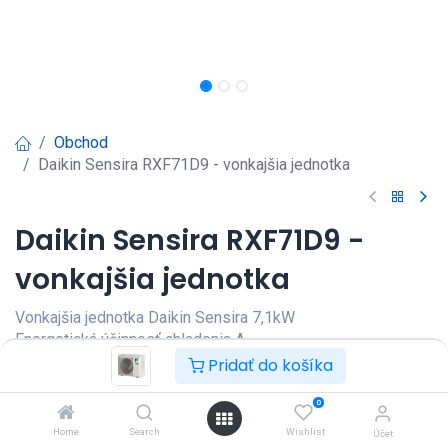
Obchod
Daikin Sensira RXF71D9 - vonkajšia jednotka
Daikin Sensira RXF71D9 -
vonkajšia jednotka
Vonkajšia jednotka Daikin Sensira 7,1kW
Energetická účinnosť chladenia A
Energetická účinnosť kúrenia A
Pridať do košíka
Prihlásenie
|
Registrácia
pre
0
zobrazenie ceny
Home
Search
Wishlist
Účet