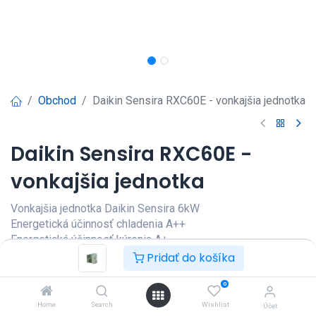
Obchod
Daikin Sensira RXC60E - vonkajšia jednotka
Daikin Sensira RXC60E -
vonkajšia jednotka
Vonkajšia jednotka Daikin Sensira 6kW
Energetická účinnosť chladenia A++
Energetická účinnosť kúrenia A+
Pridať do košíka
Prihlásenie
|
Registrácia
pre
zobrazenie ceny
0
Home
Search
Wishlist
Účet