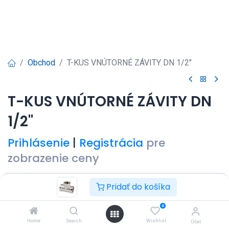
Obchod
T-KUS VNÚTORNÉ ZÁVITY DN 1/2"
T-KUS VNÚTORNÉ ZÁVITY DN
1/2"
Prihlásenie
|
Registrácia
pre
zobrazenie ceny
Pridať do košíka
0
Pridať do košíka
Kúpiť teraz
Home
Search
Wishlist
Účet