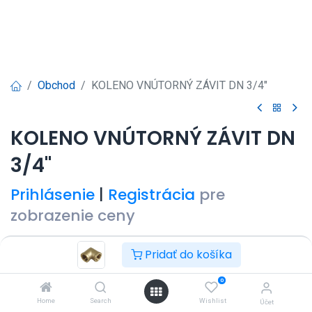
Obchod
KOLENO VNÚTORNÝ ZÁVIT DN 3/4"
KOLENO VNÚTORNÝ ZÁVIT DN
3/4"
Prihlásenie
|
Registrácia
pre
zobrazenie ceny
Pridať do košíka
0
Pridať do košíka
Kúpiť teraz
Home
Search
Wishlist
Účet