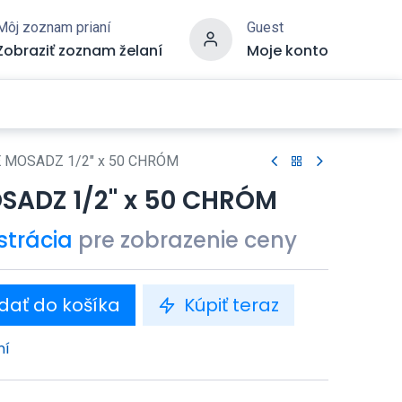
Môj zoznam prianí
Guest
Zobraziť zoznam želaní
Moje konto
 MOSADZ 1/2" x 50 CHRÓM
SADZ 1/2" x 50 CHRÓM
strácia
pre zobrazenie ceny
dať do košíka
Kúpiť teraz
ní