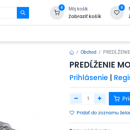
0
0
Môj košík
Zobraziť košík
Služby
Kontaktujte nás
Obchod
PREDĹŽENIE
PREDĹŽENIE MO
Prihlásenie
|
Regi
Pri
Pridať do zoznamu žela