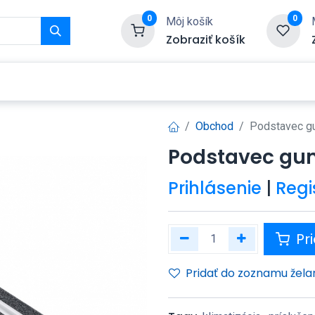
0
0
Môj košík
Zobraziť košík
Služby
Kontaktujte nás
Obchod
Podstavec g
Podstavec gu
Prihlásenie
|
Regi
Pri
Pridať do zoznamu žela