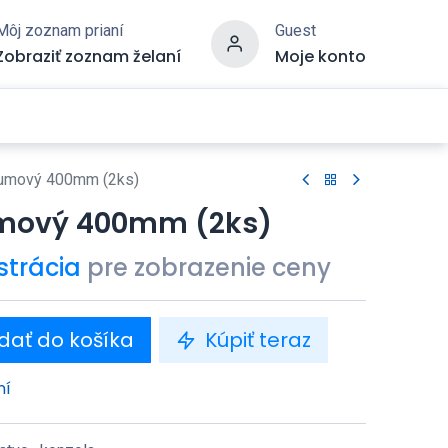
Môj zoznam prianí
Guest
Zobraziť zoznam želaní
Moje konto
umový 400mm (2ks)
mový 400mm (2ks)
strácia
pre zobrazenie ceny
dať do košíka
Kúpiť teraz
ní