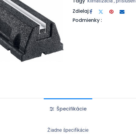
Tagy
klimatizácia
,
príslušen
Zdielaj:
Podmienky :
Špecifikácie
Žiadne špecifikácie