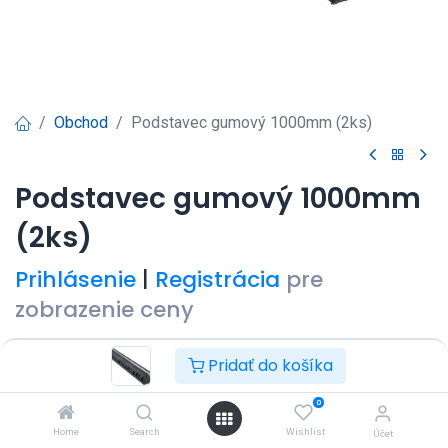
Obchod
Podstavec gumový 1000mm (2ks)
Podstavec gumový 1000mm
(2ks)
Prihlásenie
|
Registrácia
pre
zobrazenie ceny
Pridať do košíka
0
Pridať do košíka
Kúpiť teraz
Home
Search
Wishlist
Účet