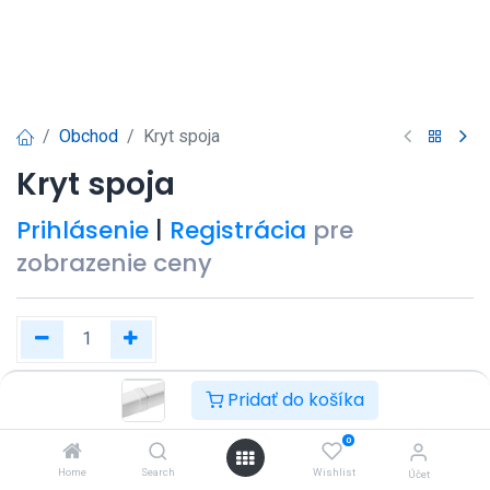
Obchod
Kryt spoja
Kryt spoja
Prihlásenie
|
Registrácia
pre
zobrazenie ceny
Pridať do košíka
Kúpiť teraz
Pridať do košíka
0
Pridať do zoznamu želaní
Home
Search
Wishlist
Účet