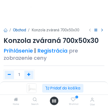
Obchod
Konzola zváraná 700x50x30
Konzola zváraná 700x50x30
Prihlásenie
|
Registrácia
pre
zobrazenie ceny
Pridať do košíka
Kúpiť teraz
Pridať do košíka
0
Pridať do zoznamu želaní
Home
Search
Wishlist
Účet