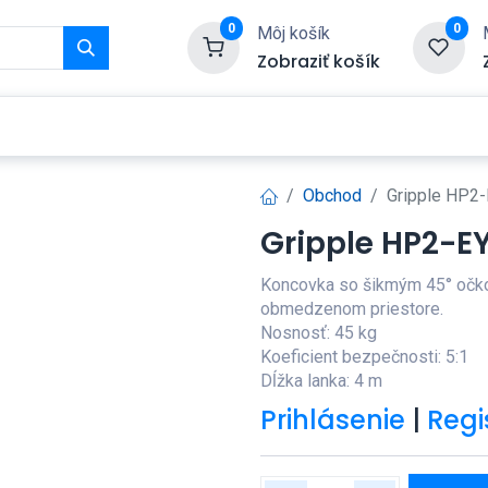
0
0
Môj košík
Zobraziť košík
Služby
Kontaktujte nás
Obchod
Gripple HP2
Gripple HP2-E
Koncovka so šikmým 45° očko
obmedzenom priestore.
Nosnosť: 45 kg
Koeficient bezpečnosti: 5:1
Dĺžka lanka: 4 m
Prihlásenie
|
Regi