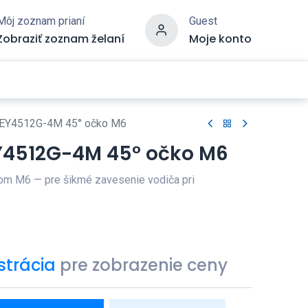
Môj zoznam prianí
Guest
Zobraziť zoznam želaní
Moje konto
-EY4512G-4M 45° očko M6
Y4512G-4M 45° očko M6
m M6 — pre šikmé zavesenie vodiča pri
strácia
pre zobrazenie ceny