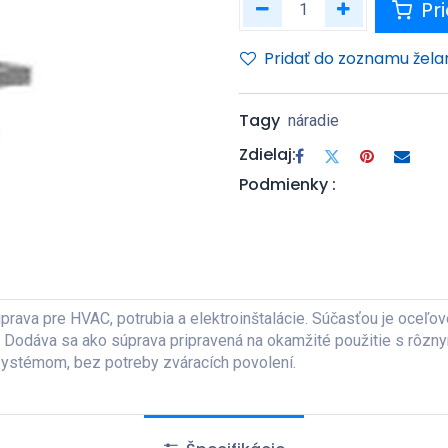
Pri
Pridať do zoznamu žela
Tagy
náradie
Zdielaj:
Podmienky :
prava pre HVAC, potrubia a elektroinštalácie. Súčasťou je oceľ
ka. Dodáva sa ako súprava pripravená na okamžité použitie s rôz
 systémom, bez potreby zváracích povolení.