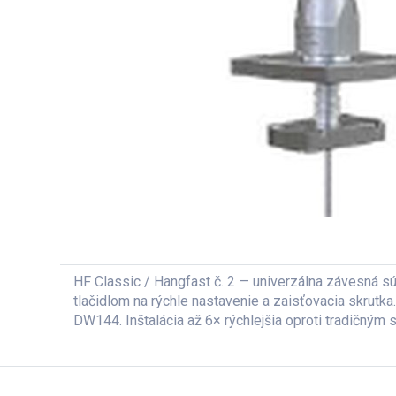
HF Classic / Hangfast č. 2 — univerzálna závesná sú
tlačidlom na rýchle nastavenie a zaisťovacia skrut
DW144. Inštalácia až 6× rýchlejšia oproti tradičným