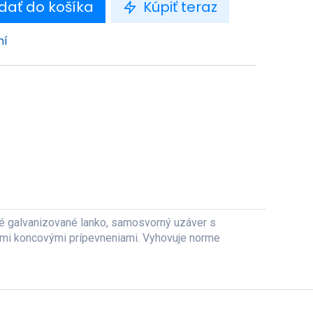
dať do košíka
Kúpiť teraz
ní
ové galvanizované lanko, samosvorný uzáver s
nymi koncovými prípevneniami. Vyhovuje norme