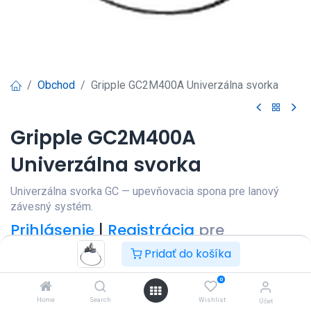
Obchod
Gripple GC2M400A Univerzálna svorka
Gripple GC2M400A
Univerzálna svorka
Univerzálna svorka GC — upevňovacia spona pre lanový
závesný systém.
Prihlásenie
|
Registrácia
pre
zobrazenie ceny
Pridať do košíka
0
Home
Search
Wishlist
Účet