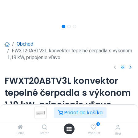
Obchod
FWXT20ABTV3L konvektor tepelné čerpadla s výkonom
1,19 kW, pripojenie vľavo
FWXT20ABTV3L konvektor
tepelné čerpadla s výkonom
1,19 kW, pripojenie vľavo
Pridať do košíka
FWXT20ABTV3L
Ovládač nie je súčasťou dodávky, je potrebné ho objednať
0
zvlášť.
Home
Search
Wishlist
Účet
Modely s pripojením vľavo sú na objednávku.