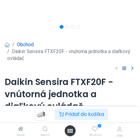
Obchod
Daikin Sensira FTXF20F - vnútorná jednotka a diaľkový
ovládač
Daikin Sensira FTXF20F -
vnútorná jednotka a
diaľkový ovládač
Pridať do košíka
Nástenná klimatizácia Daikin Sensira 2kW.
Prihlásenie
|
Registrácia
pre
0
Home
Search
Wishlist
zobrazenie ceny
Účet