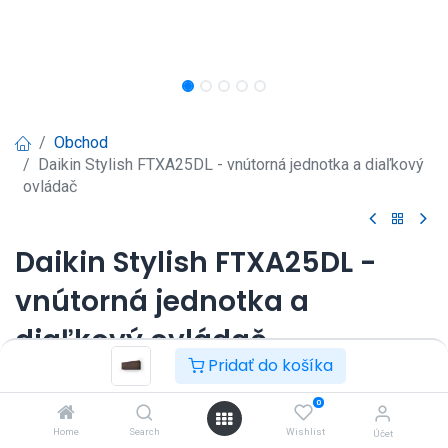
Obchod
Daikin Stylish FTXA25DL - vnútorná jednotka a diaľkový
ovládač
Daikin Stylish FTXA25DL -
vnútorná jednotka a
diaľkový ovládač
Pridať do košíka
Nástenná klimatizácia Daikin Stylish 2,5kW.
Prihlásenie
|
Registrácia
pre
0
Home
Search
Wishlist
zobrazenie ceny
Účet