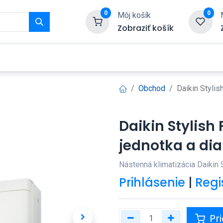
0
0
Môj košík
Zobraziť košík
Služby
Kontaktujte nás
Obchod
Daikin Styli
Daikin Stylis
jednotka a di
Nástenná klimatizácia Daikin 
Prihlásenie
|
Regi
Pri