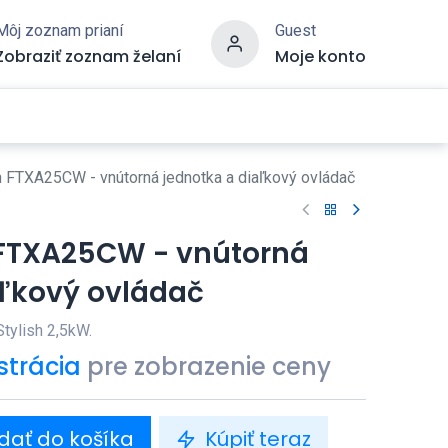
Môj zoznam prianí
Guest
Zobraziť zoznam želaní
Moje konto
sh FTXA25CW - vnútorná jednotka a diaľkový ovládač
h FTXA25CW - vnútorná
aľkový ovládač
Stylish 2,5kW.
strácia
pre zobrazenie ceny
dať do košíka
Kúpiť teraz