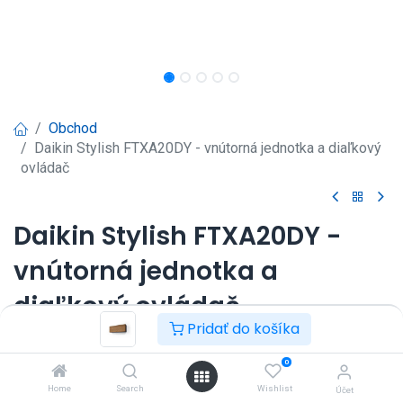
Obchod
Daikin Stylish FTXA20DY - vnútorná jednotka a diaľkový
ovládač
Daikin Stylish FTXA20DY -
vnútorná jednotka a
diaľkový ovládač
Pridať do košíka
Nástenná klimatizácia Daikin Stylish 2kW.
Prihlásenie
|
Registrácia
pre
0
Home
Search
Wishlist
zobrazenie ceny
Účet