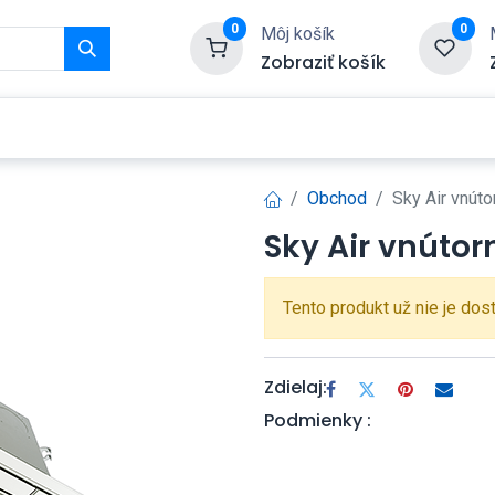
0
0
Môj košík
Zobraziť košík
Služby
Kontaktujte nás
Obchod
Sky Air vnút
Sky Air vnútor
Tento produkt už nie je dos
Zdielaj:
Podmienky :