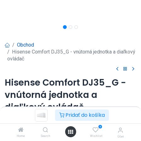
Obchod
Hisense Comfort DJ35_G - vnútorná jednotka a diaľkový
ovládač
Hisense Comfort DJ35_G -
vnútorná jednotka a
diaľkový ovládač
Pridať do košíka
Nástenná klimatizácia Hisense Comfort 3,5kW.
Prihlásenie
|
Registrácia
pre
0
Home
Search
Wishlist
zobrazenie ceny
Účet