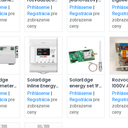
šíka
košíka
košíka
ko
olové
hasiaci
elektromer
in set
enie
|
Prihlásenie
|
Prihlásenie
|
Prihlás
ce
modul pre
Goodwe
ácia
pre
Registrácia
pre
Registrácia
pre
Registr
enie
elektrické
GM1000
enie
zobrazenie
zobrazenie
zobraze
skrine
ceny
ceny
ceny
dať do
Pridať do
Pridať do
Pri
Edge
SolarEdge
SolarEdge
Rozvo
 meter
Inline Energy
energy set 1F
1000V
šíka
košíka
košíka
ko
cievky)
Meter s WiFi
ENET-HBCL-01
1 string
enie
|
Prihlásenie
|
Prihlásenie
|
Prihlás
prenosom
MC4
ácia
pre
Registrácia
pre
Registrácia
pre
Registr
dát, 3F
enie
zobrazenie
zobrazenie
zobraze
230/400V
ceny
ceny
ceny
65A /
smartmeter
MTR-240-