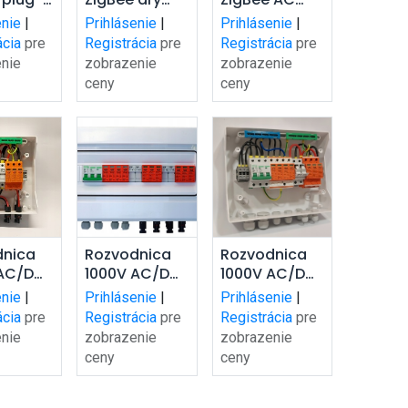
šíka
košíka
košíka
contact
switch with
enie
|
Prihlásenie
|
Prihlásenie
|
meter
ácia
pre
Registrácia
pre
Registrácia
pre
nie
zobrazenie
zobrazenie
ceny
ceny
dať do
Pridať do
Pridať do
dnica
Rozvodnica
Rozvodnica
 AC/DC
1000V AC/DC
1000V AC/DC
šíka
košíka
košíka
 1F
2 stringi 3F
1 string 3F
enie
|
Prihlásenie
|
Prihlásenie
|
MC4
MC4
ácia
pre
Registrácia
pre
Registrácia
pre
nie
zobrazenie
zobrazenie
ceny
ceny