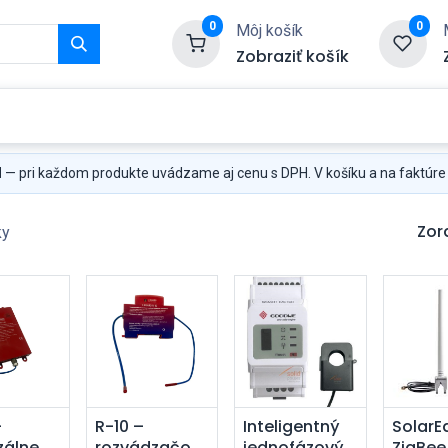
0
0
Môj košík
Zobraziť košík
Služby
Kontaktujte nás
H
— pri každom produkte uvádzame aj cenu s DPH. V košíku a na faktúre
Zor
ky
dať do
Pridať do
Pridať do
Pri
–
R-10 –
Inteligentný
SolarE
zálne
rozvádzačový
jednofázový
ZigBee