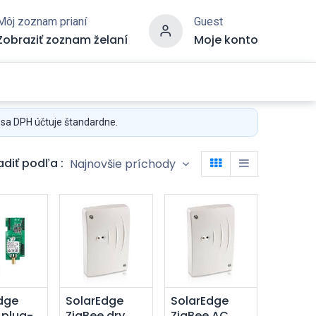
Môj zoznam prianí
Guest
Zobraziť zoznam želaní
Moje konto
 sa DPH účtuje štandardne.
adiť podľa :
Najnovšie príchody
dať do
Pridať do
Pridať do
dge
SolarEdge
SolarEdge
 plug-
ZigBee dry
ZigBee AC