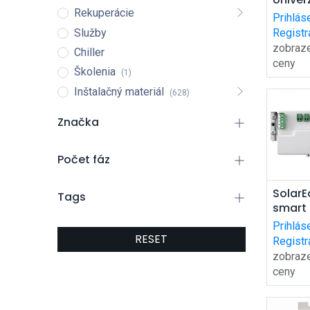
ko
aeros
Rekuperácie
Prihlás
hasia
Služby
Registr
zariad
zobraz
Chiller
ceny
Školenia
(1)
Inštalačný materiál
(628)
Značka
Počet fáz
Pri
Solar
Tags
smart
ko
400V (
Prihlás
RESET
Registr
zobraz
ceny