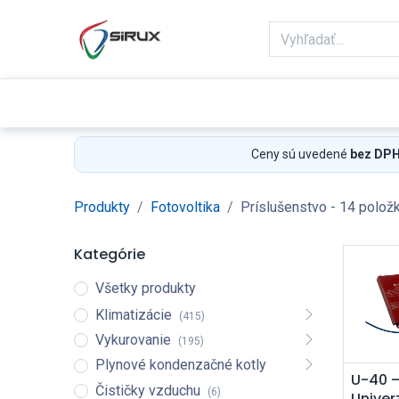
Domov
Obchod
Reklamácie
Ceny sú uvedené
bez DP
Produkty
Fotovoltika
Príslušenstvo
- 14 polož
Kategórie
Všetky produkty
Klimatizácie
(415)
Vykurovanie
(195)
Plynové kondenzačné kotly
Pri
U-40 
Čističky vzduchu
(6)
Univer