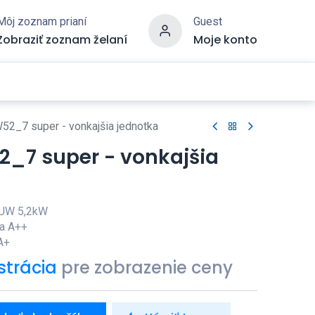
Môj zoznam prianí
Guest
Zobraziť zoznam želaní
Moje konto
2_7 super - vonkajšia jednotka
_7 super - vonkajšia
AUW 5,2kW
ia A++
A+
strácia
pre zobrazenie ceny