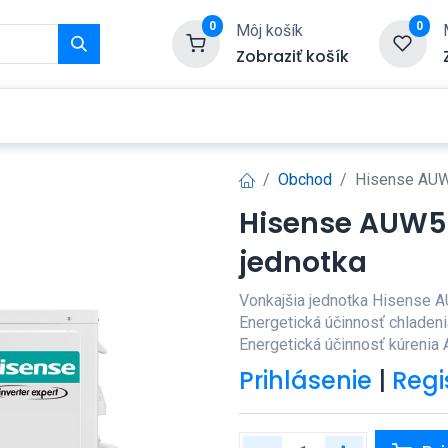
0
0
Môj košík
Zobraziť košík
Služby
Kontaktujte nás
Obchod
Hisense AUW5
Hisense AUW52
jednotka
Vonkajšia jednotka Hisense 
Energetická účinnosť chladen
Energetická účinnosť kúrenia 
Prihlásenie
|
Regi