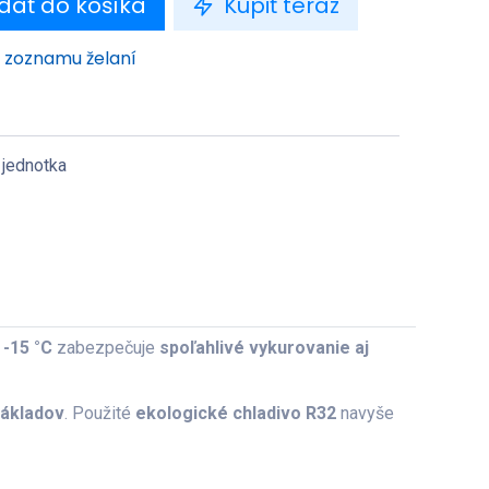
dať do košíka
Kúpiť teraz
o zoznamu želaní
 jednotka
 -15 °C
zabezpečuje
spoľahlivé vykurovanie aj
nákladov
. Použité
ekologické chladivo R32
navyše