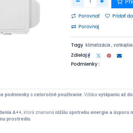
Pri
Porovnať
Pridať d
Porovnaj
Tagy
klimatizácia
,
vonkajšia
Zdielaj:
Podmienky :
e podmienky
a
celoročné používanie
. Vďaka
vytápaniu až do
adenia A++
, ktorá znamená
nižšiu spotrebu energie a úsporu 
mu prostrediu
.