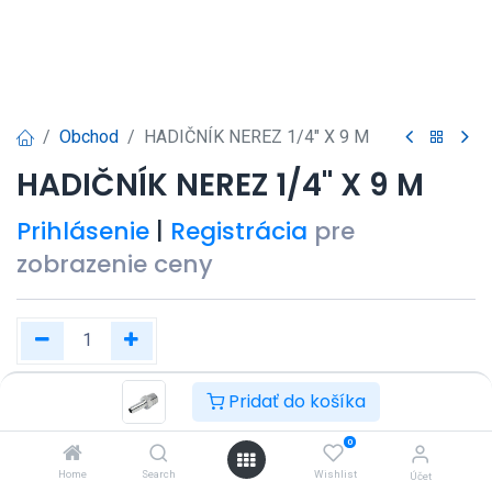
Obchod
HADIČNÍK NEREZ 1/4" X 9 M
HADIČNÍK NEREZ 1/4" X 9 M
Prihlásenie
|
Registrácia
pre
zobrazenie ceny
Pridať do košíka
Kúpiť teraz
Pridať do košíka
0
Pridať do zoznamu želaní
Home
Search
Wishlist
Účet