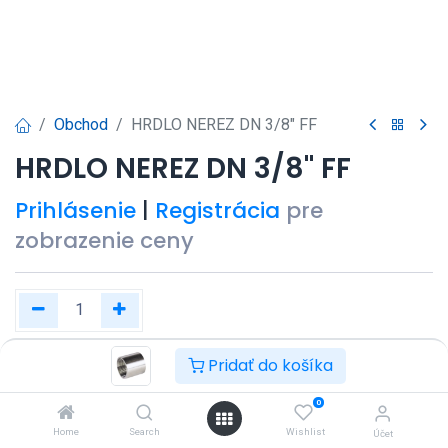
Obchod
HRDLO NEREZ DN 3/8" FF
HRDLO NEREZ DN 3/8" FF
Prihlásenie
|
Registrácia
pre
zobrazenie ceny
Pridať do košíka
Kúpiť teraz
Pridať do košíka
0
Pridať do zoznamu želaní
Home
Search
Wishlist
Účet