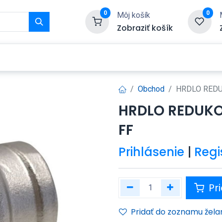
0
0
Môj košík
Zobraziť košík
Služby
Kontaktujte nás
Obchod
HRDLO REDUK
HRDLO REDUKOV
FF
Prihlásenie
|
Regi
Pri
Pridať do zoznamu žela