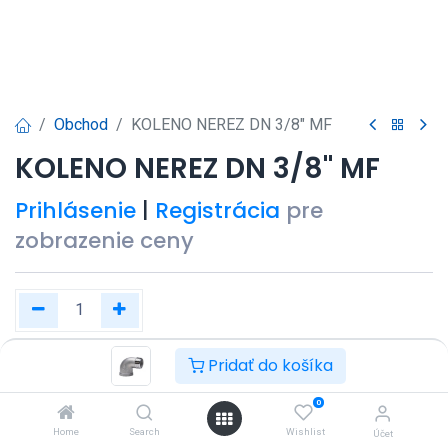
Obchod
KOLENO NEREZ DN 3/8" MF
KOLENO NEREZ DN 3/8" MF
Prihlásenie
|
Registrácia
pre
zobrazenie ceny
Pridať do košíka
Kúpiť teraz
Pridať do košíka
0
Pridať do zoznamu želaní
Home
Search
Wishlist
Účet