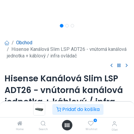
Obchod
Hisense Kanálová Slim LSP ADT26 - vnútorná kanálová
jednotka + káblový / infra ovládač
Hisense Kanálová Slim LSP
ADT26 - vnútorná kanálová
jednotka + káblový / infra
Pridať do košíka
ovládač
0
Kanálová jednotka Hisense Slim 2,6 kW
Home
Search
Wishlist
Účet
Súčasťou balenia je infra ovládač aj nástenný káblový