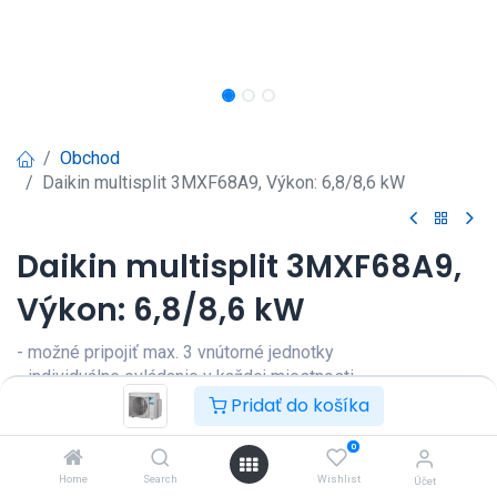
Obchod
Daikin multisplit 3MXF68A9, Výkon: 6,8/8,6 kW
Daikin multisplit 3MXF68A9,
Výkon: 6,8/8,6 kW
- možné pripojiť max. 3 vnútorné jednotky
- individuálne ovládanie v každej miestnosti
- kombinácia rôznych typov vnútorných jednotiek Daikin
Pridať do košíka
- energeticky účinný systém chladenia a kúrenia
- vďaka chladivu R-32 nižší dopad na životné prostredie
0
- sezónna účinnosť až do triedy A+++ pri chladení a A++ pri
Home
Search
Wishlist
Účet