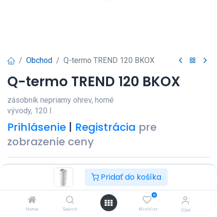
Obchod
Q-termo TREND 120 BKOX
Q-termo TREND 120 BKOX
zásobník nepriamy ohrev, horné
vývody, 120 l
Prihlásenie
|
Registrácia
pre
zobrazenie ceny
Pridať do košíka
0
Pridať do košíka
Kúpiť teraz
Home
Search
Wishlist
Účet