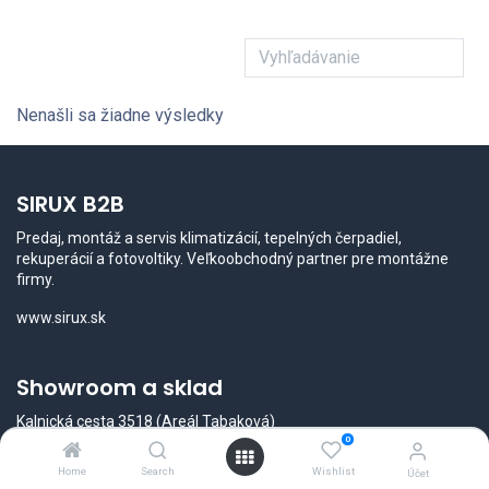
Nenašli sa žiadne výsledky
SIRUX B2B
Predaj, montáž a servis klimatizácií, tepelných čerpadiel,
rekuperácií a fotovoltiky. Veľkoobchodný partner pre montážne
firmy.
www.sirux.sk
Showroom a sklad
Kalnická cesta 3518 (Areál Tabaková)
934 01 Levice
0
☎
+421 948 543 214
Home
Search
Wishlist
Účet