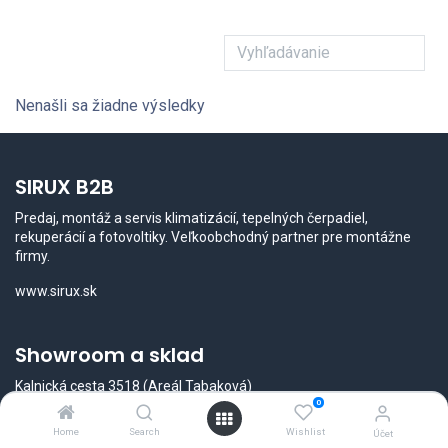
Nenašli sa žiadne výsledky
SIRUX B2B
Predaj, montáž a servis klimatizácií, tepelných čerpadiel,
rekuperácií a fotovoltiky. Veľkoobchodný partner pre montážne
firmy.
www.sirux.sk
Showroom a sklad
Kalnická cesta 3518 (Areál Tabaková)
934 01 Levice
0
☎
+421 948 543 214
Home
Search
Wishlist
Účet