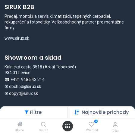
SIRUX B2B
Predaj, montáž a servis klimatizácií, tepelných čerpadiel,
rekuperácií a fotovoltiky. Veľkoobchodný partner pre montážne
firmy.
www.sirux.sk
Showroom a sklad
Kalnická cesta 3518 (Areál Tabaková)
934 01 Levice
☎
+421 948 543 214
✉
obchod@sirux.sk
✉
dopyt@sirux.sk
B2B kontakty
Filtre
Najnovšie príchody
Ing. Silvester Žiačko
0
☎
+421 948 543 211
Home
Search
Wishlist
Účet
✉
ziacko@sirux.sk