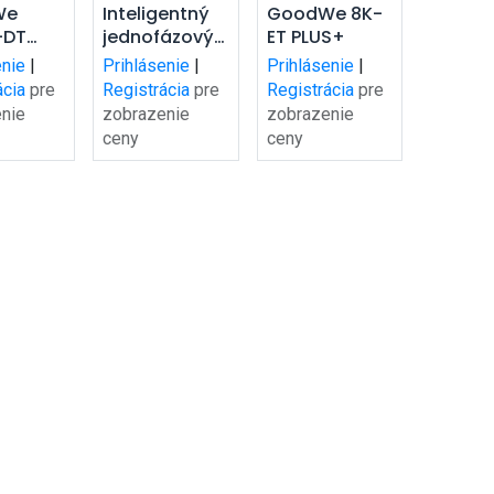
dať do
Pridať do
Pridať do
We
Inteligentný
GoodWe 8K-
-DT
jednofázový
ET PLUS+
šíka
košíka
košíka
elektromer
enie
|
Prihlásenie
|
Prihlásenie
|
Goodwe
ácia
pre
Registrácia
pre
Registrácia
pre
GM1000
nie
zobrazenie
zobrazenie
ceny
ceny