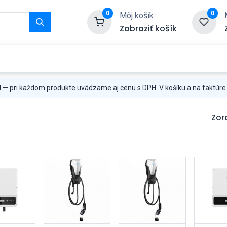
0
0
Môj košík
Zobraziť košík
Služby
Kontaktujte nás
H
— pri každom produkte uvádzame aj cenu s DPH. V košíku a na faktúre
Zor