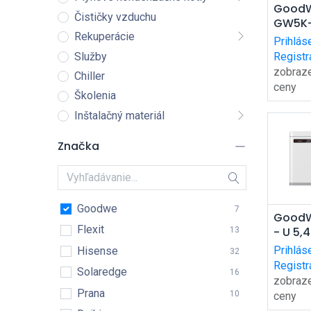
Pri
Good
Čističky vzduchu
GW5K
ko
(wifi)
Rekuperácie
Prihlás
Služby
Registr
zobraz
Chiller
ceny
Školenia
Inštalačný materiál
Značka
Goodwe
7
Pri
GoodW
Flexit
- U 5,4
ko
13
Prihlás
Hisense
32
Registr
Solaredge
16
zobraz
Prana
10
ceny