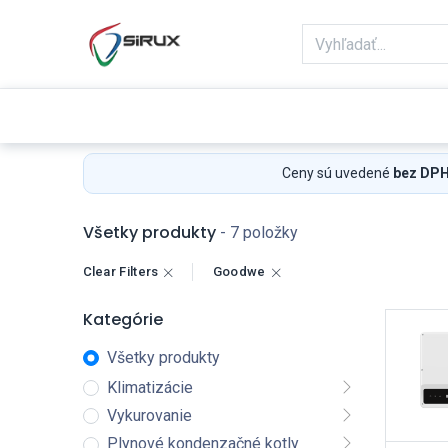
Domov
Obchod
Reklamácie
Ceny sú uvedené
bez DP
Všetky produkty
- 7 položky
Clear Filters
Goodwe
Kategórie
Všetky produkty
Klimatizácie
Vykurovanie
Plynové kondenzačné kotly