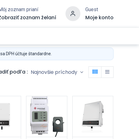
Môj zoznam prianí
Guest
Zobraziť zoznam želaní
Moje konto
 sa DPH účtuje štandardne.
adiť podľa :
Najnovšie príchody