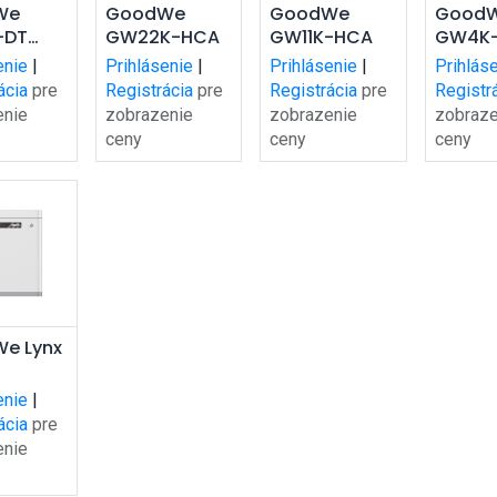
dať do
Pridať do
Pridať do
Pri
We
GoodWe
GoodWe
Good
-DT
GW22K-HCA
GW11K-HCA
GW4K
šíka
košíka
košíka
ko
(wifi)
enie
|
Prihlásenie
|
Prihlásenie
|
Prihlás
ácia
pre
Registrácia
pre
Registrácia
pre
Registr
enie
zobrazenie
zobrazenie
zobraze
ceny
ceny
ceny
dať do
e Lynx
šíka
enie
|
ácia
pre
enie