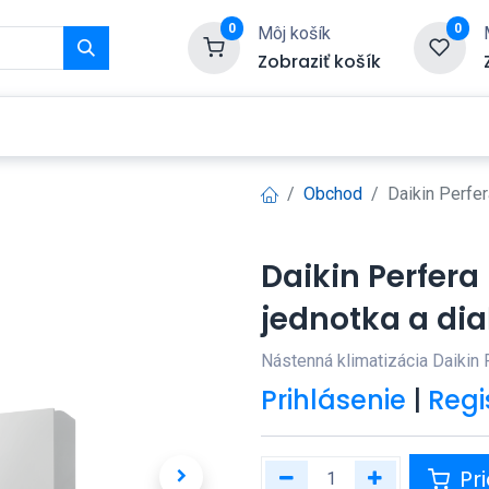
0
0
Môj košík
Zobraziť košík
Služby
Kontaktujte nás
Obchod
Daikin Perfe
Daikin Perfer
jednotka a di
Nástenná klimatizácia Daikin 
Prihlásenie
|
Regi
Pri