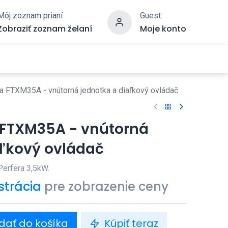
Môj zoznam prianí
Guest
Zobraziť zoznam želaní
Moje konto
ra FTXM35A - vnútorná jednotka a diaľkový ovládač
a FTXM35A - vnútorná
aľkový ovládač
Perfera 3,5kW.
strácia
pre zobrazenie ceny
dať do košíka
Kúpiť teraz