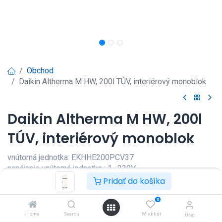
Obchod
Daikin Altherma M HW, 200l TÚV, interiérový monoblok
Daikin Altherma M HW, 200l
TÚV, interiérový monoblok
vnútorná jednotka: EKHHE200PCV37
napájanie vnútorná jednotka : 1~230V
Pridať do košíka
Prihlásenie
|
Registrácia
pre
zobrazenie ceny
0
Home
Search
Wishlist
Účet