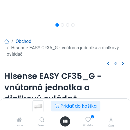
Obchod
Hisense EASY CF35_G - vnútorná jednotka a diaľkový
ovládač
Hisense EASY CF35_G -
vnútorná jednotka a
diaľkový ovládač
Pridať do košíka
Nástenná klimatizácia Hisense EASY CF35_G
Prihlásenie
|
Registrácia
pre
0
Home
Search
Wishlist
zobrazenie ceny
Účet