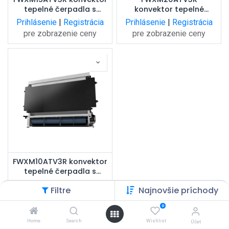
tepelné čerpadla s
konvektor tepelné
výkonom 1,64 kW,
čerpadla s výkonom 2,06
Prihlásenie
|
Registrácia
Prihlásenie
|
Registrácia
pripojenie vpravo
kW, pripojenie vpravo
pre zobrazenie ceny
pre zobrazenie ceny
FWXM10ATV3R konvektor
tepelné čerpadla s
výkonom 1,16 kW,
Prihlásenie
|
Registrácia
Filtre
Najnovšie príchody
pripojenie vpravo
pre zobrazenie ceny
0
Home
Search
Wishlist
Účet