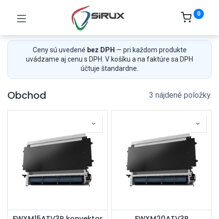
0
Ceny sú uvedené
bez DPH
— pri každom produkte
uvádzame aj cenu s DPH. V košíku a na faktúre sa DPH
účtuje štandardne.
Obchod
3 nájdené položky.
FWXM15ATV3R konvektor
FWXM20ATV3R